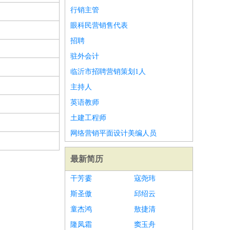
行销主管
眼科民营销售代表
招聘
驻外会计
临沂市招聘营销策划1人
主持人
英语教师
土建工程师
网络营销平面设计美编人员
最新简历
干芳霎
寇尧玮
斯圣傲
邱绍云
童杰鸿
敖捷清
隆凤霜
窦玉舟