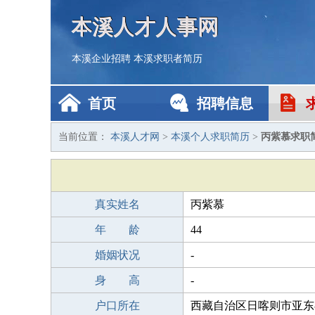
本溪人才人事网
本溪企业招聘
本溪求职者简历
首页
招聘信息
当前位置：
本溪人才网
>
本溪个人求职简历
>
丙紫慕求职
真实姓名
丙紫慕
年 龄
44
婚姻状况
-
身 高
-
户口所在
西藏自治区日喀则市亚东