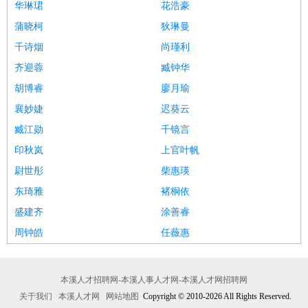
华琳珺
花浩豪
蒲晓柯
狄琳曼
千诗烟
尚瑾利
齐迎蓉
臧钟华
胡博睿
廖月瑜
襄妙婕
迟葵云
臧江勋
千镜言
印秋岚
上官叶帆
尉世彤
柴惠瑛
东琦雅
褚桐依
盛建齐
涂善睿
周钟皓
任薇惠
本溪人才招聘网-本溪人事人才网-本溪人才网招聘网
关于我们
本溪人才网
网站地图
Copyright © 2010-2026 All Rights Reserved.