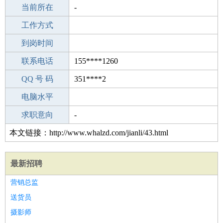
所学专业
当前所在
-
-
工作经验
工作方式
19
驾 照
到岗时间
无
期望月薪
联系电话
155****1260
手机号码
QQ 号 码
155****1260
351****2
微信号码
电脑水平
155****1260
外语水平
求职意向
-
本文链接：http://www.whalzd.com/jianli/43.html
最新招聘
营销总监
送货员
摄影师