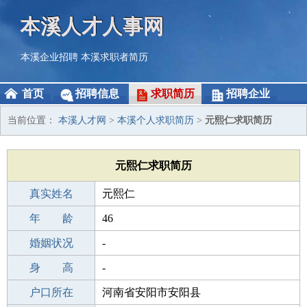
本溪人才人事网
本溪企业招聘
本溪求职者简历
首页
招聘信息
求职简历
招聘企业
当前位置：
本溪人才网
>
本溪个人求职简历
>
元熙仁求职简历
元熙仁求职简历
真实姓名
元熙仁
性 别
年 龄
男
46
出生年月
婚姻状况
1980-01-19
-
学 历
身 高
高中
-
毕业学校
户口所在
高中
河南省安阳市安阳县