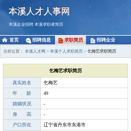
本溪人才人事网
本溪企业招聘
本溪求职者简历
首页
招聘信息
求职简历
招聘企业
当前位置：
本溪人才网
>
本溪个人求职简历
>
乞梅艺求职简历
乞梅艺求职简历
真实姓名
乞梅艺
性 别
年 龄
女
49
出生年月
婚姻状况
1977-01-14
-
学 历
身 高
高中
-
毕业学校
户口所在
大连第十五高级中学
辽宁省丹东市东港市