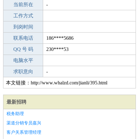
所学专业
当前所在
-
-
工作经验
工作方式
25
驾 照
到岗时间
无
期望月薪
联系电话
186****5686
手机号码
QQ 号 码
186****5686
230****53
微信号码
电脑水平
186****5686
外语水平
求职意向
-
本文链接：http://www.whalzd.com/jianli/395.html
最新招聘
税务助理
渠道分销专员嘉兴
客户关系管理经理