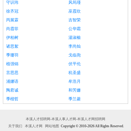
守识玮
风筠瑾
徐齐冠
巫霞欣
丙展霖
吉智荣
尚霞菲
公华霜
伊柏树
湯淑榆
诸思絮
李尚灿
季珊羽
戈临尧
植强锦
伏平伦
言思思
杭圣盛
浦娜语
牟浩月
陶君诚
和芳姗
季楷哲
季兰菱
本溪人才招聘网-本溪人事人才网-本溪人才网招聘网
关于我们
本溪人才网
网站地图
Copyright © 2010-2026 All Rights Reserved.