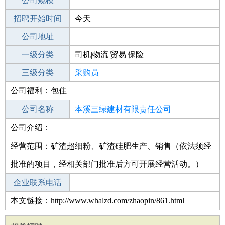
工作地点
公司规模
本溪南芬区
招聘开始时间
公司电话
今天
招聘结束时间
公司地址
2021-10-08
一级分类
司机|物流|贸易|保险
二级分类
三级分类
贸易/采购
采购员
公司福利：包住
其他行业
政府/公共事业
公司名称
本溪三绿建材有限责任公司
公司介绍：
公司类型
有限责任公司(自然人投资或控股)
经营范围：矿渣超细粉、矿渣硅肥生产、销售（依法须经
批准的项目，经相关部门批准后方可开展经营活动。）
企业联系电话
本文链接：http://www.whalzd.com/zhaopin/861.html