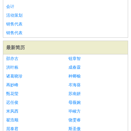
会计
活动策划
销售代表
销售代表
最新简历
邵亦古
钮章智
洪叶栋
成春霖
诸葛晓珍
种卿榆
再妙峰
岑海葵
甄花莹
苏南妍
迟任俊
母薇婉
米风西
毕峻方
翟浩顺
饶雯睿
屈泰君
斯圣傲