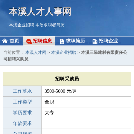
本溪人才人事网
本溪企业招聘
本溪求职者简历
首页
招聘信息
求职简历
招聘企业
当前位置：
本溪人才网
>
本溪企业招聘
>
本溪三绿建材有限责任公
司招聘采购员
招聘采购员
工作薪水
3500-5000 元/月
招聘人数
工作类型
2人
全职
性别要求
学历要求
-
大专
工作经验
年龄要求
3-5年