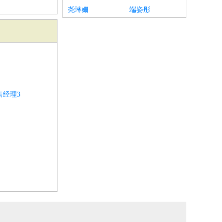
尧琳姗
端姿彤
经理3