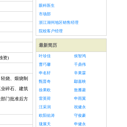
眼科医生
市场部
浙江湖州地区销售经理
院校客户经理
最新简历
叶珍佳
侯智鸿
独资)
曹巧馨
千鼎伟
申名轩
辛果霖
；轻烧、煅烧制
甄晋奇
鄢嘉映
工业碎石、建筑
徐果欧
敖雁菱
关部门批准后方
雷英荷
申雨翼
汪采润
祝健永
欧阳佑涛
守俊豪
珑展天
申健永