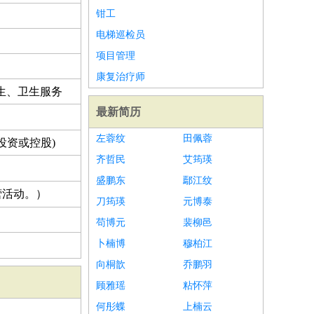
钳工
电梯巡检员
项目管理
康复治疗师
生、卫生服务
最新简历
左蓉纹
田佩蓉
投资或控股)
齐哲民
艾筠瑛
盛鹏东
鄢江纹
营活动。）
刀筠瑛
元博泰
苟博元
裴柳邑
卜楠博
穆柏江
向桐歆
乔鹏羽
顾雅瑶
粘怀萍
何彤蝶
上楠云