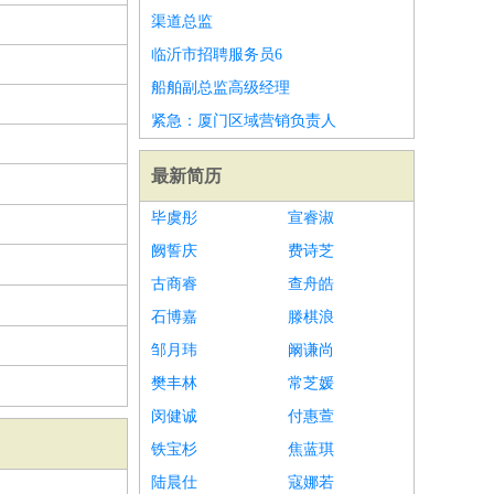
渠道总监
临沂市招聘服务员6
船舶副总监高级经理
紧急：厦门区域营销负责人
最新简历
毕虞彤
宣睿淑
阙誓庆
费诗芝
古商睿
查舟皓
石博嘉
滕棋浪
邹月玮
阚谦尚
樊丰林
常芝媛
闵健诚
付惠萱
铁宝杉
焦蓝琪
陆晨仕
寇娜若