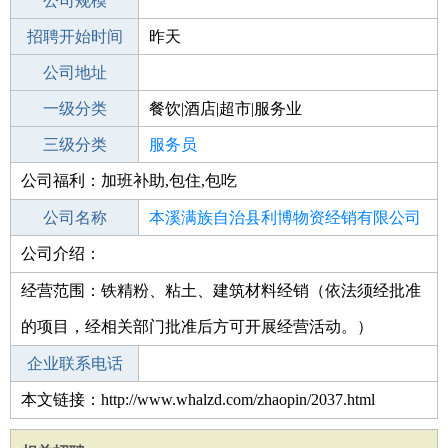
工作地点
公司规模
本溪桓仁满族自治县
招聘开始时间
公司电话
昨天
招聘结束时间
公司地址
2022-02-27
一级分类
餐饮|酒店|超市|服务业
二级分类
三级分类
餐饮
服务员
公司福利：加班补助,包住,包吃
其他行业
小吃快餐
公司名称
本溪满族自治县利博物资经销有限公司
公司介绍：
公司类型
有限责任公司(自然人投资或控股)
经营范围：铁精粉、粘土、建筑材料经销（依法须经批准
的项目，经相关部门批准后方可开展经营活动。）
企业联系电话
本文链接：http://www.whalzd.com/zhaopin/2037.html