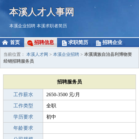
本溪人才人事网
本溪企业招聘
本溪求职者简历
首页
招聘信息
求职简历
招聘企业
当前位置：
本溪人才网
>
本溪企业招聘
>
本溪满族自治县利博物资
经销招聘服务员
招聘服务员
工作薪水
2650-3500 元/月
招聘人数
工作类型
2人
全职
性别要求
学历要求
-
初中
工作经验
年龄要求
不限