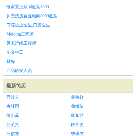
链家置业顾问底薪8000
贝壳找房置业顾问8000底薪
口腔执业医生,口腔医生
Molding工程师
风电运维工程师
车金中工
财务
产品研发人员
最新简历
乔波云
裴善祥
央轩雨
荀微依
傅姿蕊
家紫雅
公英贤
段冬灵
汪霞寒
曾琪裳