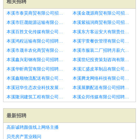
相关招聘
本溪市泰昊商贸有限公司招聘娱乐厅服务员
本溪金晟源商贸有限公司招聘服务员
本溪市巨晟能源运输有限公司招聘服务员
本溪紫福润商贸有限公司招聘服务员
本溪百胜文化传媒有限公司招聘服务员
本溪东方客运安大有限责任公司招聘招聘包厢服务员多名包吃住
本溪鸿程运输有限公司招聘服务员
本溪宇萱餐饮管理有限公司招聘服务员
本溪市晟丰农化商贸有限公司招聘服务员
本溪市服装二厂招聘月薪六千就近安排时间自由
本溪鑫兴彩钢有限公司招聘临沂市招聘服务员6
本溪世纪投资策划咨询有限公司招聘服务员
本溪华昕商贸有限公司招聘服务员
本溪汇盛皮革制品有限公司招聘服务员
本溪鑫顺物流配送有限公司招聘服务员
本溪腾龙网络科技有限公司招聘服务员
本溪冠华生态农业科技发展有限公司招聘辣嘴鸭诚聘服务员月薪3800加供餐
本溪展鹏配送有限公司招聘前厅服务员
本溪隆润建筑工程有限公司招聘服务员
本溪众邦传媒有限公司招聘餐厅服务员
最新招聘
高薪诚聘颜值线上网络主播
贝壳房产置业顾问