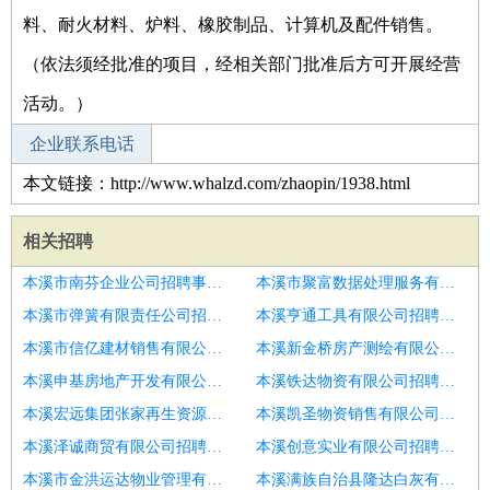
料、耐火材料、炉料、橡胶制品、计算机及配件销售。
（依法须经批准的项目，经相关部门批准后方可开展经营
活动。）
企业联系电话
本文链接：http://www.whalzd.com/zhaopin/1938.html
相关招聘
本溪市南芬企业公司招聘事业部经理
本溪市聚富数据处理服务有限公司招聘销售总经理
本溪市弹簧有限责任公司招聘生产副总经理
本溪亨通工具有限公司招聘酒店副总经理
本溪市信亿建材销售有限公司招聘文旅项目总经理
本溪新金桥房产测绘有限公司招聘文旅项目园区负责人
本溪申基房地产开发有限公司招聘区域营销分管副总总助
本溪铁达物资有限公司招聘海外总经理
本溪宏远集团张家再生资源有限责任公司招聘互联网业务总经理
本溪凯圣物资销售有限公司招聘美居品牌
本溪泽诚商贸有限公司招聘总经理秘书
本溪创意实业有限公司招聘设计高潜储备人才
本溪市金洪运达物业管理有限公司招聘合肥劳务总经理
本溪满族自治县隆达白灰有限公司招聘格林豪泰酒店总经理