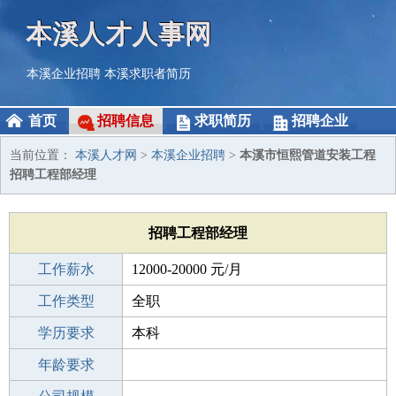
本溪人才人事网
本溪企业招聘
本溪求职者简历
首页
招聘信息
求职简历
招聘企业
当前位置：
本溪人才网
>
本溪企业招聘
>
本溪市恒熙管道安装工程
招聘工程部经理
招聘工程部经理
工作薪水
12000-20000 元/月
招聘人数
工作类型
1人
全职
性别要求
学历要求
-
本科
工作经验
年龄要求
5-10年