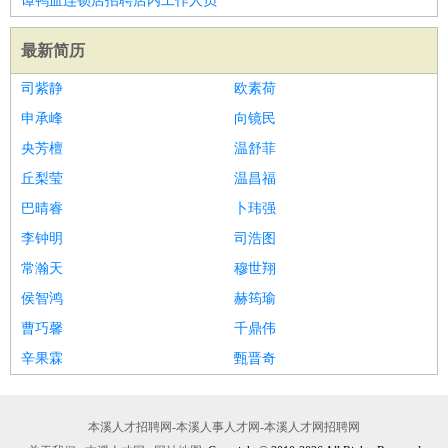
谭鸭血连锁店招聘店内工作人员
最新简历
司紫静
欧素荷
申承峰
向镜民
央芳檀
温舒菲
丘梨莹
温昌福
巴晴睿
卜玮强
李钟明
司浩图
常瀚天
穆世翔
侯智鸿
赫筠瑜
曹巧馨
千鼎伟
辛果霖
甄晋奇
本溪人才招聘网-本溪人事人才网-本溪人才网招聘网