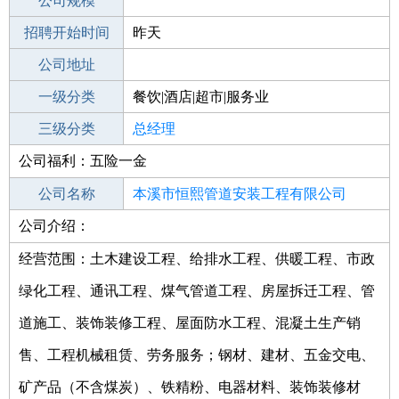
工作地点
公司规模
本溪桓仁满族自治县
招聘开始时间
公司电话
昨天
招聘结束时间
公司地址
2021-11-27
一级分类
餐饮|酒店|超市|服务业
二级分类
三级分类
酒店
总经理
公司福利：五险一金
其他行业
公司名称
本溪市恒熙管道安装工程有限公司
公司介绍：
公司类型
有限责任公司(自然人投资或控股)
经营范围：土木建设工程、给排水工程、供暖工程、市政
绿化工程、通讯工程、煤气管道工程、房屋拆迁工程、管
道施工、装饰装修工程、屋面防水工程、混凝土生产销
售、工程机械租赁、劳务服务；钢材、建材、五金交电、
矿产品（不含煤炭）、铁精粉、电器材料、装饰装修材