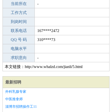
所学专业
当前所在
-
-
工作经验
工作方式
19
驾 照
到岗时间
C照
期望月薪
联系电话
167****2472
手机号码
QQ 号 码
167****2472
310****73
微信号码
电脑水平
167****2472
外语水平
求职意向
-
本文链接：http://www.whalzd.com/jianli/5.html
最新招聘
外科乳腺专家
中医推拿师
淄博市招聘操作工11