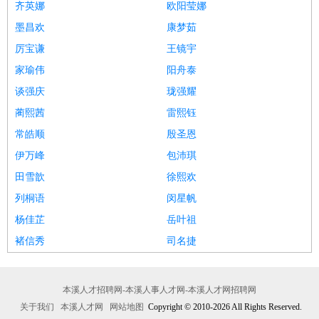
齐英娜
欧阳莹娜
墨昌欢
康梦茹
厉宝谦
王镜宇
家瑜伟
阳舟泰
谈强庆
珑强耀
蔺熙茜
雷熙钰
常皓顺
殷圣恩
伊万峰
包沛琪
田雪歆
徐熙欢
列桐语
闵星帆
杨佳芷
岳叶祖
褚信秀
司名捷
本溪人才招聘网-本溪人事人才网-本溪人才网招聘网
关于我们
本溪人才网
网站地图
Copyright © 2010-2026 All Rights Reserved.