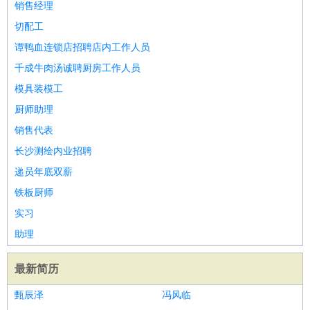
销售经理
切配工
谭鸭血连锁店招聘店内工作人员
千成牛肉汤诚聘厨房工作人员
模具装模工
厨师助理
销售代表
长沙测绘内业招聘
递员年底双薪
铁板厨师
实习
助理
最新简历
甄辰泽
冯风临