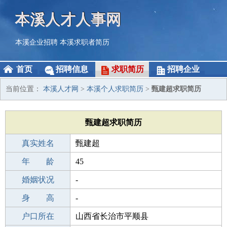
本溪人才人事网
本溪企业招聘
本溪求职者简历
首页
招聘信息
求职简历
招聘企业
当前位置：
本溪人才网
>
本溪个人求职简历
>
甄建超求职简历
甄建超求职简历
真实姓名
甄建超
性 别
年 龄
男
45
出生年月
婚姻状况
1981-12-18
-
学 历
身 高
成人教育
-
毕业学校
户口所在
莆田市湄洲湾北岸职业技术教育中心
山西省长治市平顺县